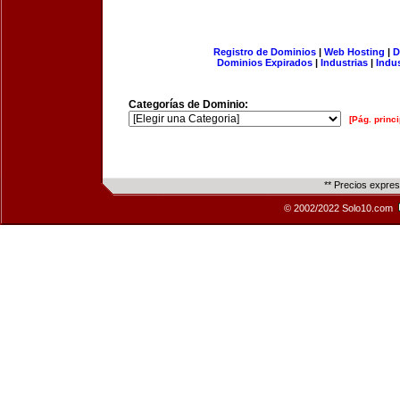
Registro de Dominios
|
Web Hosting
|
D
Dominios Expirados
|
Industrias
|
Indu
Categorías de Dominio:
[Pág. princi
** Precios expre
© 2002/2022 Solo10.com