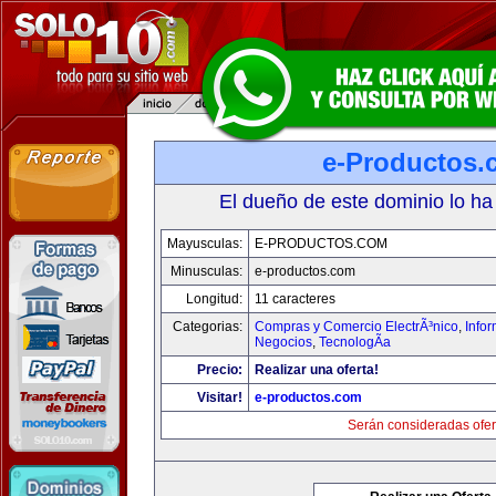
e-Productos.
El dueño de este dominio lo ha
Mayusculas:
E-PRODUCTOS.COM
Minusculas:
e-productos.com
Longitud:
11 caracteres
Categorias:
Compras y Comercio ElectrÃ³nico
,
Info
Negocios
,
TecnologÃ­a
Precio:
Realizar una oferta!
Visitar!
e-productos.com
Serán consideradas ofer