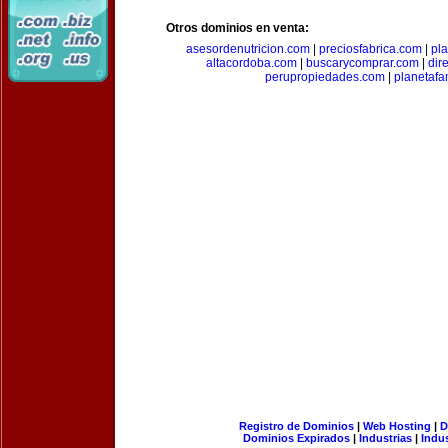
Otros dominios en venta:
asesordenutricion.com
|
preciosfabrica.com
|
pl
altacordoba.com
|
buscarycomprar.com
|
dir
perupropiedades.com
|
planetaf
Registro de Dominios
|
Web Hosting
|
D
Dominios Expirados
|
Industrias
|
Indu