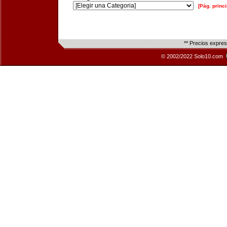
[Pág. princi
** Precios expre
© 2002/2022 Solo10.com