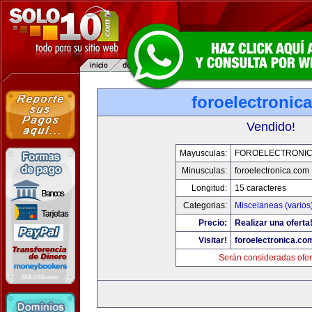
foroelectronic
Vendido!
Mayusculas:
FOROELECTRONIC
Minusculas:
foroelectronica.com
Longitud:
15 caracteres
Categorias:
Miscelaneas (varios
Precio:
Realizar una oferta
Visitar!
foroelectronica.co
Serán consideradas ofer