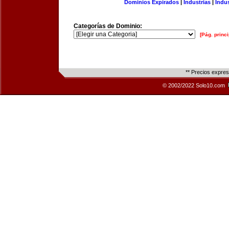
Dominios Expirados
|
Industrias
|
Indu
Categorías de Dominio:
[Pág. princi
** Precios expre
© 2002/2022 Solo10.com