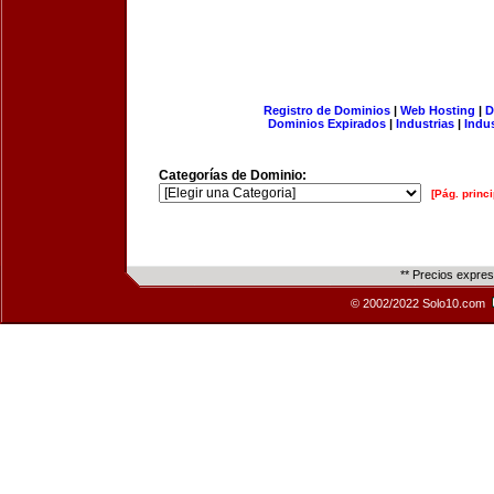
Registro de Dominios
|
Web Hosting
|
D
Dominios Expirados
|
Industrias
|
Indu
Categorías de Dominio:
[Pág. princi
** Precios expre
© 2002/2022 Solo10.com