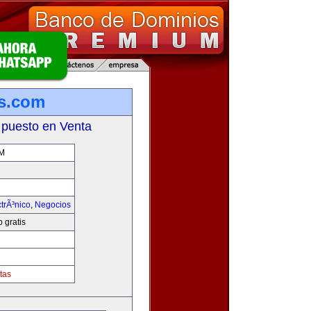
is.com
 puesto en Venta
M
trÃ³nico
,
Negocios
 gratis
tas