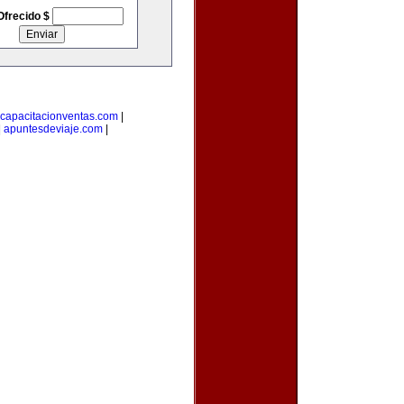
Ofrecido $
capacitacionventas.com
|
|
apuntesdeviaje.com
|