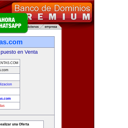
tas.com
 puesto en Venta
ENTAS.COM
s.com
lizacion
as.com
tas
ealizar una Oferta